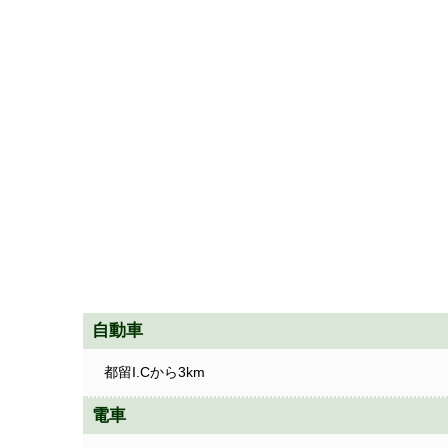
自動車
都留I.Cから3km
電車