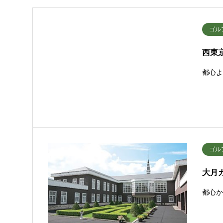
ゴル
西東
都心よ
ゴル
大月
都心か