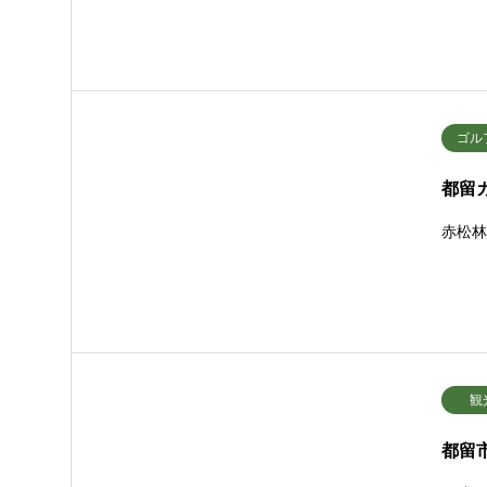
ゴル
都留
赤松
観
都留